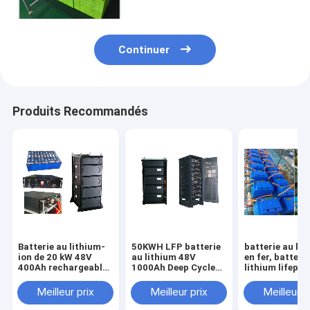
Continuer
Produits Recommandés
Batterie au lithium-
50KWH LFP batterie
batterie au lit
ion de 20 kW 48V
au lithium 48V
en fer, batteri
400Ah rechargeable
1000Ah Deep Cycle
lithium lifepo4
pour le stockage
UPS stockage
à 800V, 40Ah 
d'énergie de secours
d'énergie de secours
Meilleur prix
Meilleur prix
Meilleur p
UPS