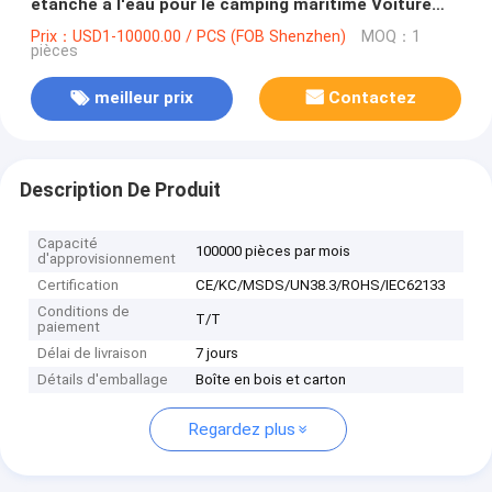
étanche à l'eau pour le camping maritime Voiture
électrique bateau
Prix：USD1-10000.00 / PCS (FOB Shenzhen)
MOQ：1
pièces
meilleur prix
Contactez
Description De Produit
Capacité
100000 pièces par mois
d'approvisionnement
Certification
CE/KC/MSDS/UN38.3/ROHS/IEC62133
Conditions de
T/T
paiement
Délai de livraison
7 jours
Détails d'emballage
Boîte en bois et carton
Regardez plus