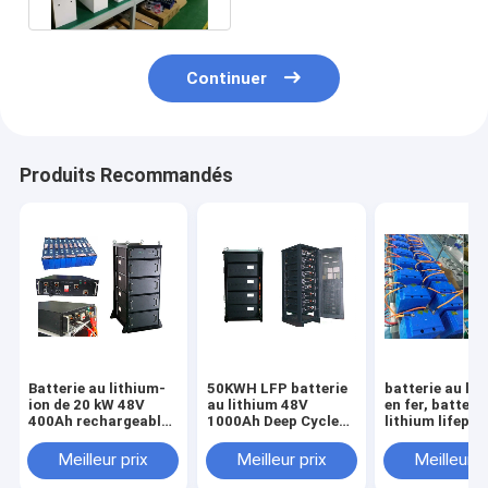
Continuer
Produits Recommandés
Batterie au lithium-
50KWH LFP batterie
batterie au lit
ion de 20 kW 48V
au lithium 48V
en fer, batteri
400Ah rechargeable
1000Ah Deep Cycle
lithium lifepo4
pour le stockage
UPS stockage
à 800V, 40Ah 
d'énergie de secours
d'énergie de secours
Meilleur prix
Meilleur prix
Meilleur p
UPS