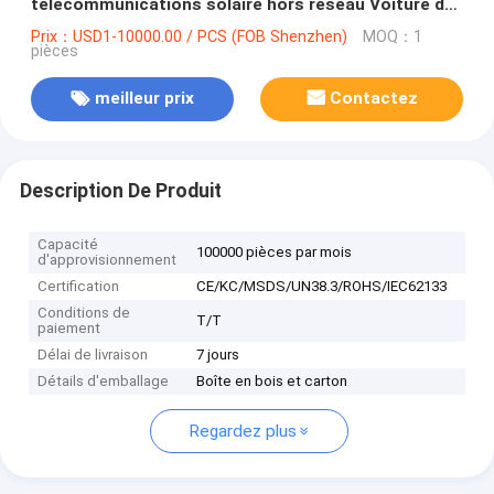
télécommunications solaire hors réseau Voiture de
camping-car
Prix：USD1-10000.00 / PCS (FOB Shenzhen)
MOQ：1
pièces
meilleur prix
Contactez
Description De Produit
Capacité
100000 pièces par mois
d'approvisionnement
Certification
CE/KC/MSDS/UN38.3/ROHS/IEC62133
Conditions de
T/T
paiement
Délai de livraison
7 jours
Détails d'emballage
Boîte en bois et carton
Regardez plus