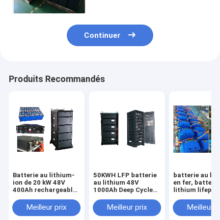
camping-car
Continuer
Produits Recommandés
Batterie au lithium-
50KWH LFP batterie
batterie au lit
ion de 20 kW 48V
au lithium 48V
en fer, batteri
400Ah rechargeable
1000Ah Deep Cycle
lithium lifepo4
pour le stockage
UPS stockage
à 800V, 40Ah 
d'énergie de secours
d'énergie de secours
Meilleur prix
Meilleur prix
Meilleur p
UPS