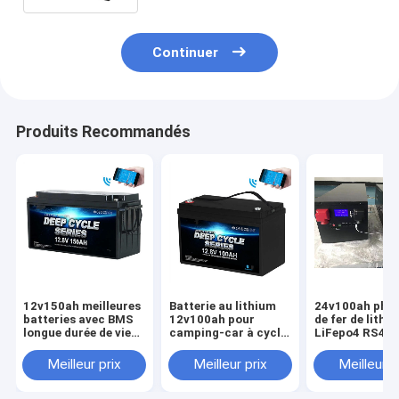
Continuer
Produits Recommandés
12v150ah meilleures
Batterie au lithium
24v100ah pho
batteries avec BMS
12v100ah pour
de fer de lithi
longue durée de vie
camping-car à cycle
LiFepo4 RS48
pour le camping-car
profond
Bluetooth pour
camping-car d
Meilleur prix
Meilleur prix
Meilleur p
caravane mari