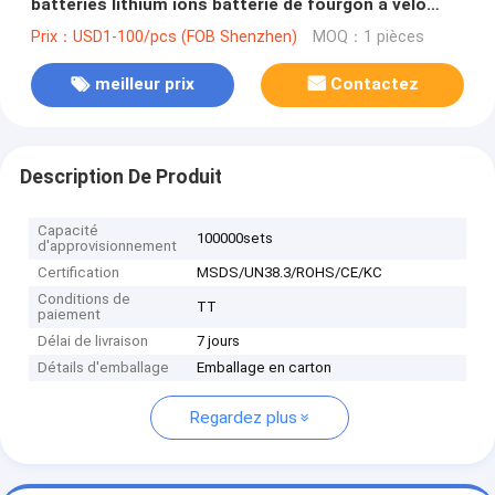
batteries lithium ions batterie de fourgon à vélo
profond
Prix：USD1-100/pcs (FOB Shenzhen)
MOQ：1 pièces
meilleur prix
Contactez
Description De Produit
Capacité
100000sets
d'approvisionnement
Certification
MSDS/UN38.3/ROHS/CE/KC
Conditions de
TT
paiement
Délai de livraison
7 jours
Détails d'emballage
Emballage en carton
Regardez plus