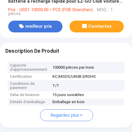
batterie à recharge rapide pour EZ-GO Club voiture
Yamaha Conversion
Prix：USD1-10000.00 / PCS (FOB Shenzhen)
MOQ：1
pièces
meilleur prix
Contactez
Description De Produit
Capacité
100000 pièces par mois
d'approvisionnement
Certification
KC/MSDS/UN38.3/ROHS
Conditions de
T/T
paiement
Délai de livraison
15 jours ouvrables
Détails d'emballage
Emballage en bois
Regardez plus