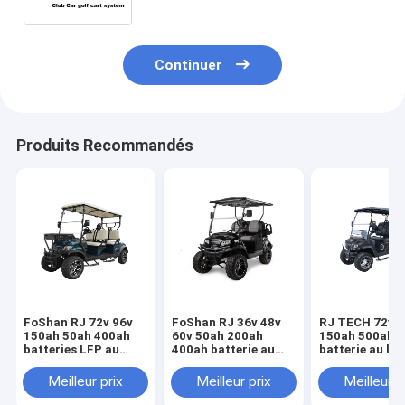
Continuer
Produits Recommandés
FoShan RJ 72v 96v
FoShan RJ 36v 48v
RJ TECH 72v 9
150ah 50ah 400ah
60v 50ah 200ah
150ah 500ah 
batteries LFP au
400ah batterie au
batterie au lit
lithium pour le
lithium-ion pour le
ion pour Maver
panier rapide
chariot de golf
Electric Caddy
Meilleur prix
Meilleur prix
Meilleur p
certifiée MSD
IEC62619