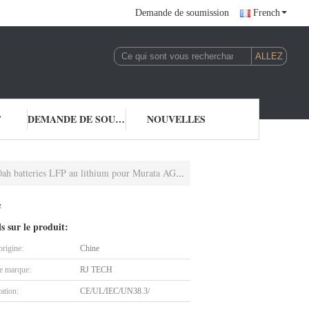
Demande de soumission
French
T
DEMANDE DE SOUMISSION
NOUVELLES
teries LFP au lithium pour Murata AGV logistique
e
ls sur le produit:
origine:
Chine
 marque:
RJ TECH
cation:
CE/UL/IEC/UN38.3/