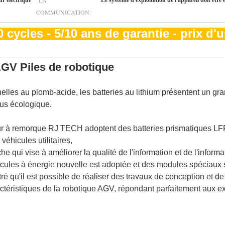
LA
ur électrique
Le système d'exploitation de l'appareil doit être 
COMMUNICATION:
 cycles - 5/10 ans de garantie - prix d'
AGV Piles de robotique
elles au plomb-acide, les batteries au lithium présentent un gr
lus écologique.
teur à remorque RJ TECH adoptent des batteries prismatiques 
véhicules utilitaires,
e qui vise à améliorer la qualité de l'information et de l'informa
cules à énergie nouvelle est adoptée et des modules spéciaux s
ré qu'il est possible de réaliser des travaux de conception et de
actéristiques de la robotique AGV, répondant parfaitement aux e