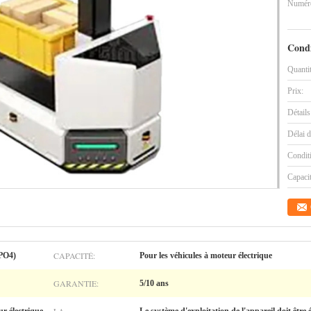
Numéro
Condi
Quanti
Prix:
Détails
Délai d
Condit
Capaci
CAPACITÉ:
ePO4)
Pour les véhicules à moteur électrique
GARANTIE:
5/10 ans