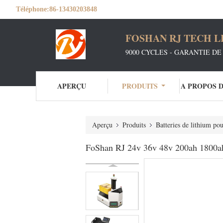
Téléphone:
86-13430203848
FOSHAN RJ TECH L
9000 CYCLES - GARANTIE DE 
APERÇU
PRODUITS
A PROPOS 
Aperçu
Produits
Batteries de lithium po
FoShan RJ 24v 36v 48v 200ah 1800ah