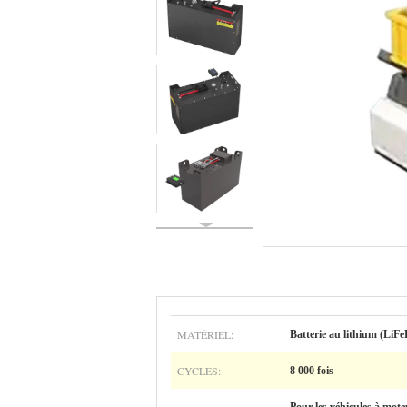
MATÉRIEL:
Batterie au lithium (LiF
CYCLES:
8 000 fois