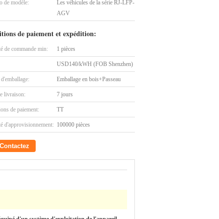
 de modèle:
Les véhicules de la série RJ-LFP-
AGV
tions de paiement et expédition:
té de commande min:
1 pièces
USD140/kWH (FOB Shenzhen)
 d'emballage:
Emballage en bois+Passeau
e livraison:
7 jours
ions de paiement:
TT
té d'approvisionnement:
100000 pièces
Contactez