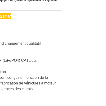
équipé d'un système d'exploitation de l'appareil,
usine
and changement qualitatif
LFP (LiFePO4) CATL qui
tion.
ont conçus en fonction de la
 fabrication de véhicules à moteur,
xigences des clients.