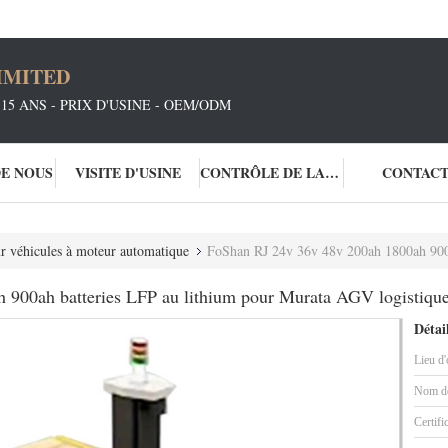
IMITED
15 ANS - PRIX D'USINE - OEM/ODM
DE NOUS
VISITE D'USINE
CONTRÔLE DE LA QUALITÉ
CONTAC
ur véhicules à moteur automatique
FoShan RJ 24v 36v 48v 200ah 1800ah 900ah bat
 900ah batteries LFP au lithium pour Murata AGV logistiqu
Détai
Lieu d'
Nom de
Certifi