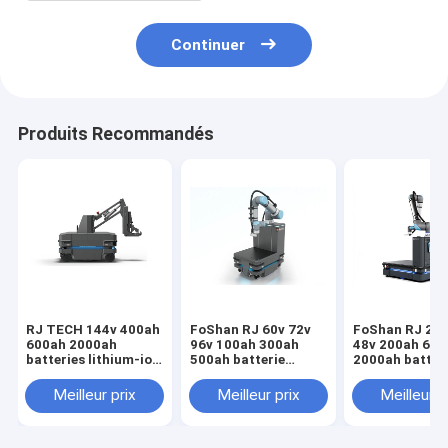
Continuer
Produits Recommandés
RJ TECH 144v 400ah
FoShan RJ 60v 72v
FoShan RJ 24v
600ah 2000ah
96v 100ah 300ah
48v 200ah 600
batteries lithium-ion
500ah batterie
2000ah batter
pour véhicules à
lithium-ion pour MiR
LFP au lithium
guidage
AGV logistique
véhicules aut
Meilleur prix
Meilleur prix
Meilleur p
automatique MiR
MiR AGV UN38
certifiées MSDS
IEC62619