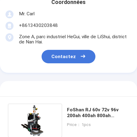
Coordonnées
Mr. Carl
+8613430203848
Zone A, parc industriel HeGui, ville de LiShui, district
de Nan Hai.
Contactez
FoShan RJ 60v 72v 96v
200ah 400ah 800ah
batterie au lithium pour
Price： 1pcs
Scott AGV Robotics