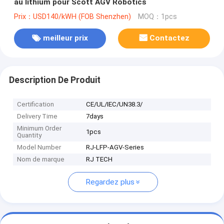
au lithium pour Scott AGV Robotics
Prix：USD140/kWH (FOB Shenzhen)
MOQ：1pcs
meilleur prix
Contactez
Description De Produit
Certification
CE/UL/IEC/UN38.3/
Delivery Time
7days
Minimum Order
1pcs
Quantity
Model Number
RJ-LFP-AGV-Series
Nom de marque
RJ TECH
Regardez plus