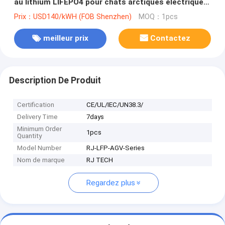
au lithium LIFEPO4 pour chats arctiques électrique
UTV certifié MSDS IEC62619
Prix：USD140/kWH (FOB Shenzhen)
MOQ：1pcs
meilleur prix
Contactez
Description De Produit
Certification
CE/UL/IEC/UN38.3/
Delivery Time
7days
Minimum Order
1pcs
Quantity
Model Number
RJ-LFP-AGV-Series
Nom de marque
RJ TECH
Regardez plus