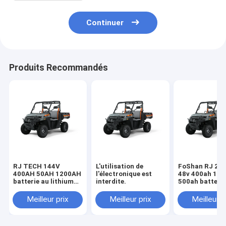
Continuer
Produits Recommandés
RJ TECH 144V
L'utilisation de
FoShan RJ 24v
400AH 50AH 1200AH
l'électronique est
48v 400ah 12
batterie au lithium
interdite.
500ah batteri
pour KTM ATV
au lithium po
électrique CE TUV
électrique KT
Meilleur prix
Meilleur prix
Meilleur p
répertorié
certifiées MS
IEC62619