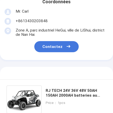
Coordonnées
Mr. Carl
+8613430203848
Zone A, parc industriel HeGui, ville de LiShui, district
de Nan Hai.
Contactez
RJ TECH 24V 36V 48V 50AH
150AH 2000AH batteries au
lithium LIFEPO4 pour chats
Price： 1pcs
arctiques électrique UTV
certifié MSDS IEC62619